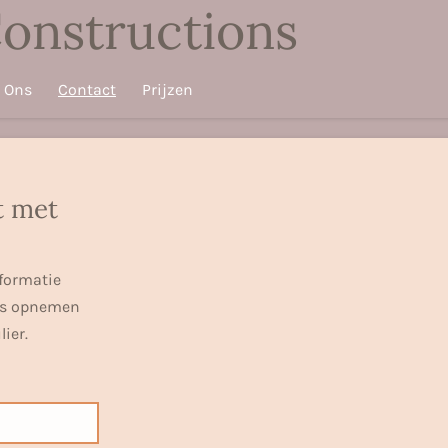
onstructions
 Ons
Contact
Prijzen
t met
nformatie
ns opnemen
ier.