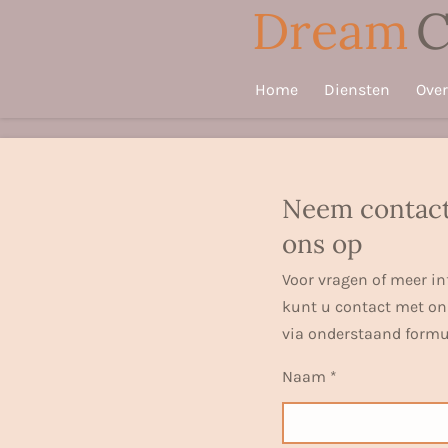
Dream
C
Ga
direct
naar
Home
Diensten
Over
de
hoofdinhoud
Neem contac
ons op
Voor vragen of meer i
kunt u contact met o
via onderstaand formul
Naam *